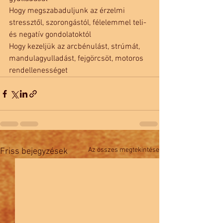
Hogy megszabaduljunk az érzelmi 
stressztől, szorongástól, félelemmel teli- 
és negatív gondolatoktól
Hogy kezeljük az arcbénulást, strúmát, 
mandulagyulladást, fejgörcsöt, motoros 
rendellenességet 
Az összes megtekintése
Friss bejegyzések