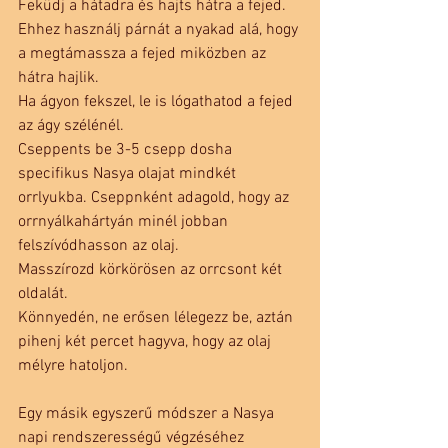
Feküdj a hátadra és hajts hátra a fejed.
Ehhez használj párnát a nyakad alá, hogy 
a megtámassza a fejed miközben az 
hátra hajlik.
Ha ágyon fekszel, le is lógathatod a fejed 
az ágy szélénél.
Cseppents be 3-5 csepp dosha 
specifikus Nasya olajat mindkét 
orrlyukba. Cseppnként adagold, hogy az 
orrnyálkahártyán minél jobban 
felszívódhasson az olaj.
Masszírozd körkörösen az orrcsont két 
oldalát.
Könnyedén, ne erősen lélegezz be, aztán 
pihenj két percet hagyva, hogy az olaj 
mélyre hatoljon.
Egy másik egyszerű módszer a Nasya 
napi rendszerességű végzéséhez