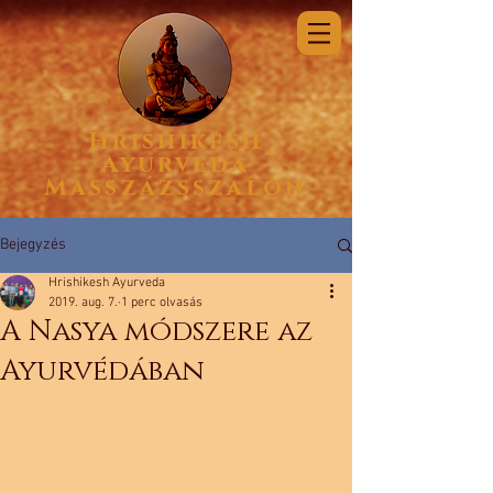
Hrishikesh
Ayurveda
Masszázsszalon
Bejegyzés
Hrishikesh Ayurveda
2019. aug. 7.
1 perc olvasás
A Nasya módszere az
Ayurvédában