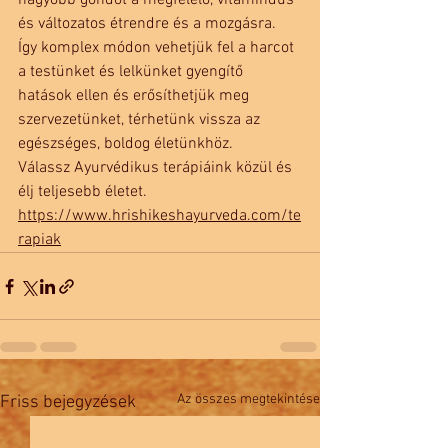
nagyobb gondot a megfelelő, vitamindús 
és változatos étrendre és a mozgásra. 
Így komplex módon vehetjük fel a harcot 
a testünket és lelkünket gyengítő 
hatások ellen és erősíthetjük meg 
szervezetünket, térhetünk vissza az 
egészséges, boldog életünkhöz.
Válassz Ayurvédikus terápiáink közül és 
élj teljesebb életet. 
https://www.hrishikeshayurveda.com/te
rapiak
Az összes megtekintése
Friss bejegyzések