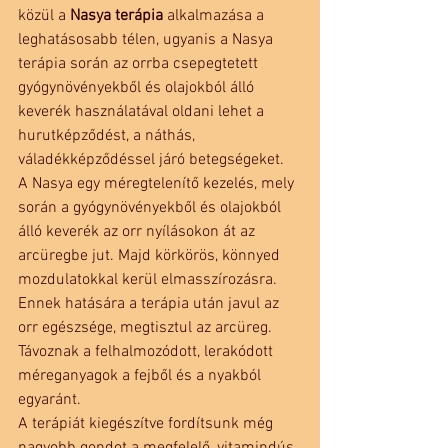
közül a
 Nasya terápia
 alkalmazása a 
leghatásosabb télen, ugyanis a Nasya 
terápia során az orrba csepegtetett 
gyógynövényekből és olajokból álló 
keverék használatával oldani lehet a 
hurutképződést, a náthás, 
váladékképződéssel járó betegségeket.
A Nasya egy méregtelenítő kezelés, mely 
során a gyógynövényekből és olajokból 
álló keverék az orr nyílásokon át az 
arcüregbe jut. Majd körkörös, könnyed 
mozdulatokkal kerül elmasszírozásra. 
Ennek hatására a terápia után javul az 
orr egészsége, megtisztul az arcüreg. 
Távoznak a felhalmozódott, lerakódott 
méreganyagok a fejből és a nyakból 
egyaránt.
A terápiát kiegészítve fordítsunk még 