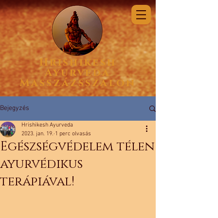
Hrishikesh
Ayurveda
Masszázsszalon
Bejegyzés
Hrishikesh Ayurveda
2023. jan. 19.
1 perc olvasás
Egészségvédelem télen
ayurvédikus
terápiával!