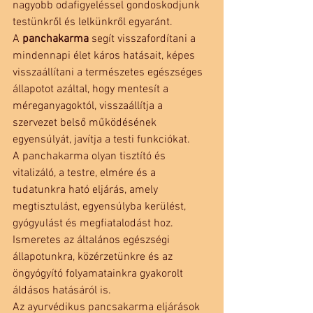
nagyobb odafigyeléssel gondoskodjunk 
testünkről és lelkünkről egyaránt. 
A 
panchakarma
 segít visszafordítani a 
mindennapi élet káros hatásait, képes 
visszaállítani a természetes egészséges 
állapotot azáltal, hogy mentesít a 
méreganyagoktól, visszaállítja a 
szervezet belső működésének 
egyensúlyát, javítja a testi funkciókat. 
A panchakarma olyan tisztító és 
vitalizáló, a testre, elmére és a 
tudatunkra ható eljárás, amely 
megtisztulást, egyensúlyba kerülést, 
gyógyulást és megfiatalodást hoz. 
Ismeretes az általános egészségi 
állapotunkra, közérzetünkre és az 
öngyógyító folyamatainkra gyakorolt 
áldásos hatásáról is.
Az ayurvédikus pancsakarma eljárások 