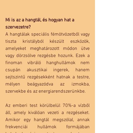
Mi is az a hangtál, és hogyan hat a 
szervezetre?
A hangtálak speciális fémötvözetből vagy 
tiszta kristályból készült eszközök, 
amelyeket meghatározott módon ütve 
vagy dörzsölve rezgésbe hozunk. Ezek a 
finoman vibráló hanghullámok nem 
csupán akusztikai ingerek, hanem 
sejtszintű rezgésekként hatnak a testre, 
mélyen beágyazódva az izmokba, 
szervekbe és az energiarendszerünkbe.
Az emberi test körülbelül 70%-a vízből 
áll, amely kiválóan vezeti a rezgéseket. 
Amikor egy hangtál megszólal, annak 
frekvenciái hullámok formájában 