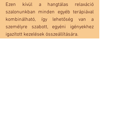
Ezen kívül a hangtálas relaxáció 
szalonunkban minden egyéb terápiával 
kombinálható, így lehetőség van a 
személyre szabott, egyéni igényekhez 
igazított kezelések összeállítására.
Ha szeretnéd megtapasztalni a hangtálak 
rezgéseinek hatását, és elmélyülni az 
ayurvédikus masszázs különleges 
világában, várunk szeretettel a 
masszázsszalonunkban!
További információ