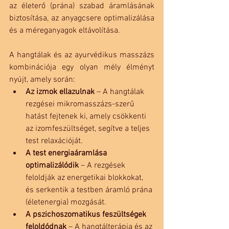
az életerő (prána) szabad áramlásának 
biztosítása, az anyagcsere optimalizálása 
és a méreganyagok eltávolítása.
A hangtálak és az ayurvédikus masszázs 
kombinációja egy olyan mély élményt 
nyújt, amely során:
Az izmok ellazulnak
 – A hangtálak 
rezgései mikromasszázs-szerű 
hatást fejtenek ki, amely csökkenti 
az izomfeszültséget, segítve a teljes 
test relaxációját.
A test energiaáramlása 
optimalizálódik
 – A rezgések 
feloldják az energetikai blokkokat, 
és serkentik a testben áramló prána 
(életenergia) mozgását.
A pszichoszomatikus feszültségek 
feloldódnak
 – A hangtálterápia és az 