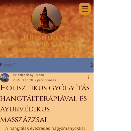
Hrishikesh
Ayurveda
Masszázsszalon
Bejegyzés
Hrishikesh Ayurveda
2025. febr. 20.
2 perc olvasás
Holisztikus gyógyítás
hangtálterápiával és
ayurvédikus
masszázzsal
A hangtálak évezredes hagyományokkal 