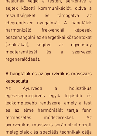
haladnak végig a testen, serkentve a 
sejtek közötti kommunikációt, oldva a 
feszültségeket, és támogatva az 
idegrendszer nyugalmát. A hangtálak 
harmonizáló frekvenciái képesek 
összehangolni az energetikai központokat 
(csakrákat), segítve az egyensúly 
megteremtését és a szervezet 
regenerálódását.
A hangtálak és az ayurvédikus masszázs 
kapcsolata
Az Ayurvéda a holisztikus 
egészségmegőrzés egyik legősibb és 
legkomplexebb rendszere, amely a test 
és az elme harmóniáját tartja fenn 
természetes módszerekkel. Az 
ayurvédikus masszázs során alkalmazott 
meleg olajok és speciális technikák célja 