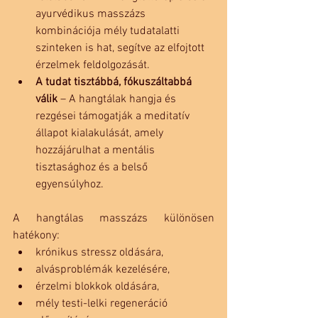
ayurvédikus masszázs 
kombinációja mély tudatalatti 
szinteken is hat, segítve az elfojtott 
érzelmek feldolgozását.
A tudat tisztábbá, fókuszáltabbá 
válik
 – A hangtálak hangja és 
rezgései támogatják a meditatív 
állapot kialakulását, amely 
hozzájárulhat a mentális 
tisztasághoz és a belső 
egyensúlyhoz.
A hangtálas masszázs különösen 
hatékony:
krónikus stressz oldására,
alvásproblémák kezelésére,
érzelmi blokkok oldására,
mély testi-lelki regeneráció 