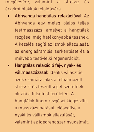
megélésére, valamint a stressz és 
érzelmi blokkok feloldására.
Abhyanga hangtálas relaxációval:
 Az 
Abhyanga egy meleg olajos teljes 
testmasszázs, amelyet a hangtálak 
rezgései még hatékonyabbá tesznek. 
A kezelés segíti az izmok ellazulását, 
az energiaáramlás serkentését és a 
mélyebb testi-lelki regenerációt.
Hangtálas relaxáció fej-, nyak- és 
vállmasszázzsal:
 Ideális választás 
azok számára, akik a felhalmozott 
stresszt és feszültséget szeretnék 
oldani a felsőtest területén. A 
hangtálak finom rezgései kiegészítik 
a masszázs hatását, elősegítve a 
nyaki és vállizmok ellazulását, 
valamint az idegrendszer nyugalmát.