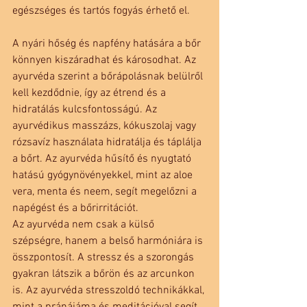
egészséges és tartós fogyás érhető el.
A nyári hőség és napfény hatására a bőr 
könnyen kiszáradhat és károsodhat. Az 
ayurvéda szerint a bőrápolásnak belülről 
kell kezdődnie, így az étrend és a 
hidratálás kulcsfontosságú. Az 
ayurvédikus masszázs, kókuszolaj vagy 
rózsavíz használata hidratálja és táplálja 
a bőrt. Az ayurvéda hűsítő és nyugtató 
hatású gyógynövényekkel, mint az aloe 
vera, menta és neem, segít megelőzni a 
napégést és a bőrirritációt.
Az ayurvéda nem csak a külső 
szépségre, hanem a belső harmóniára is 
összpontosít. A stressz és a szorongás 
gyakran látszik a bőrön és az arcunkon 
is. Az ayurvéda stresszoldó technikákkal, 