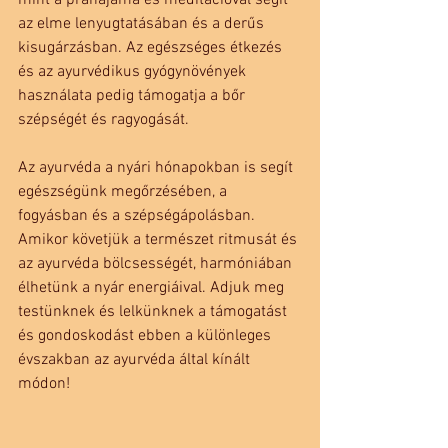
mint a pránájáma és meditációval segít 
az elme lenyugtatásában és a derűs 
kisugárzásban. Az egészséges étkezés 
és az ayurvédikus gyógynövények 
használata pedig támogatja a bőr 
szépségét és ragyogását.
Az ayurvéda a nyári hónapokban is segít 
egészségünk megőrzésében, a 
fogyásban és a szépségápolásban. 
Amikor követjük a természet ritmusát és 
az ayurvéda bölcsességét, harmóniában 
élhetünk a nyár energiáival. Adjuk meg 
testünknek és lelkünknek a támogatást 
és gondoskodást ebben a különleges 
évszakban az ayurvéda által kínált 
módon!