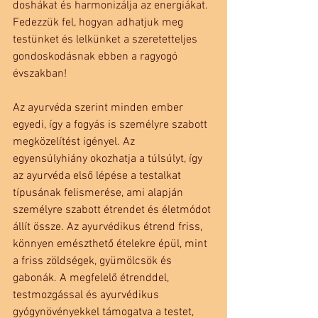
doshákat és harmonizálja az energiákat.
Fedezzük fel, hogyan adhatjuk meg 
testünket és lelkünket a szeretetteljes 
gondoskodásnak ebben a ragyogó 
évszakban!
Az ayurvéda szerint minden ember 
egyedi, így a fogyás is személyre szabott 
megközelítést igényel. Az 
egyensúlyhiány okozhatja a túlsúlyt, így 
az ayurvéda első lépése a testalkat 
típusának felismerése, ami alapján 
személyre szabott étrendet és életmódot 
állít össze. Az ayurvédikus étrend friss, 
könnyen emészthető ételekre épül, mint 
a friss zöldségek, gyümölcsök és 
gabonák. A megfelelő étrenddel, 
testmozgással és ayurvédikus 
gyógynövényekkel támogatva a testet, 