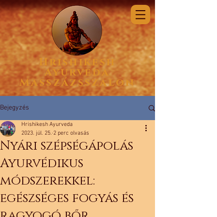
Hrishikesh
Ayurveda
Masszázsszalon
Bejegyzés
Hrishikesh Ayurveda
2023. júl. 25.
2 perc olvasás
Nyári szépségápolás
Ayurvédikus
módszerekkel:
egészséges fogyás és
ragyogó bőr