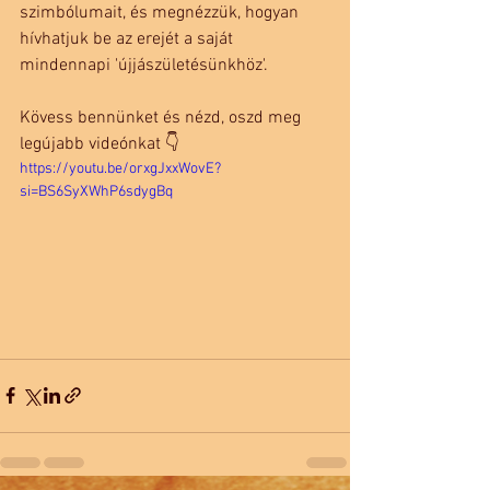
szimbólumait, és megnézzük, hogyan 
hívhatjuk be az erejét a saját 
mindennapi 'újjászületésünkhöz'.
Kövess bennünket és nézd, oszd meg 
legújabb videónkat 👇 
https://youtu.be/orxgJxxWovE?
si=BS6SyXWhP6sdygBq