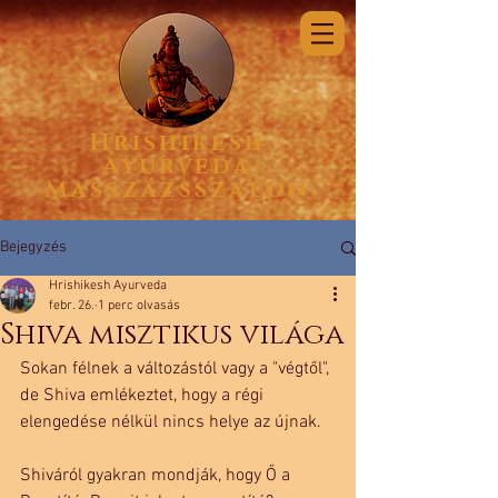
Hrishikesh
Ayurveda
Masszázsszalon
Bejegyzés
Hrishikesh Ayurveda
febr. 26.
1 perc olvasás
Shiva misztikus világa
Sokan félnek a változástól vagy a "végtől", 
de Shiva emlékeztet, hogy a régi 
elengedése nélkül nincs helye az újnak.
Shiváról gyakran mondják, hogy Ő a 