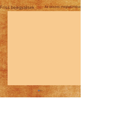
Az összes megtekintése
Friss bejegyzések
Hozzászólások