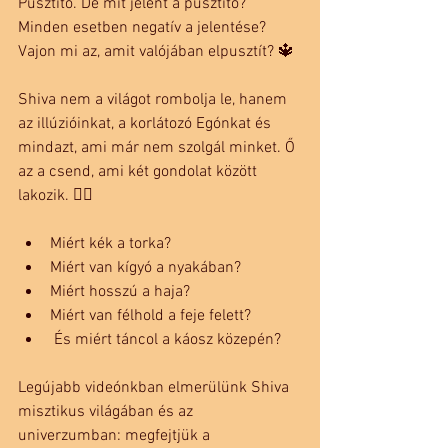
Pusztító. De mit jelent a pusztító? 
Minden esetben negatív a jelentése? 
Vajon mi az, amit valójában elpusztít? 🔱
Shiva nem a világot rombolja le, hanem 
az illúzióinkat, a korlátozó Egónkat és 
mindazt, ami már nem szolgál minket. Ő 
az a csend, ami két gondolat között 
lakozik. 🧘‍♂️
Miért kék a torka? 
Miért van kígyó a nyakában? 
Miért hosszú a haja? 
Miért van félhold a feje felett?
 És miért táncol a káosz közepén?
Legújabb videónkban elmerülünk Shiva 
misztikus világában és az 
univerzumban: megfejtjük a 