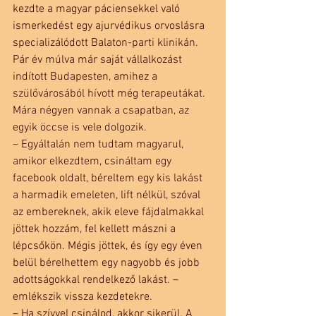
kezdte a magyar páciensekkel való 
ismerkedést egy ajurvédikus orvoslásra 
specializálódott Balaton-parti klinikán. 
Pár év múlva már saját vállalkozást 
indított Budapesten, amihez a 
szülővárosából hívott még terapeutákat. 
Mára négyen vannak a csapatban, az 
egyik öccse is vele dolgozik.
– Egyáltalán nem tudtam magyarul, 
amikor elkezdtem, csináltam egy 
facebook oldalt, béreltem egy kis lakást 
a harmadik emeleten, lift nélkül, szóval 
az embereknek, akik eleve fájdalmakkal 
jöttek hozzám, fel kellett mászni a 
lépcsőkön. Mégis jöttek, és így egy éven 
belül bérelhettem egy nagyobb és jobb 
adottságokkal rendelkező lakást. – 
emlékszik vissza kezdetekre.
– Ha szívvel csinálod, akkor sikerül. A 