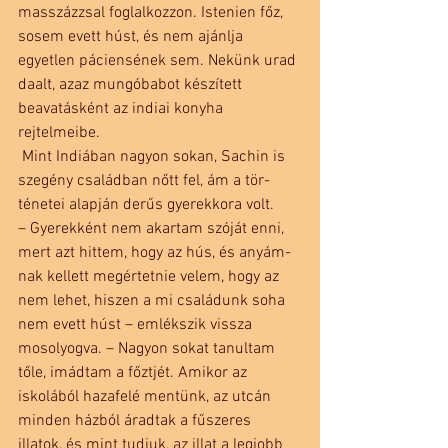
masszázzsal foglalkozzon. Istenien főz, 
sosem evett húst, és nem ajánlja 
egyetlen páciensének sem. Nekünk urad 
daalt, azaz mungóbabot készített 
beavatásként az indiai konyha 
rejtelmeibe.
 Mint Indiában nagyon sokan, Sachin is 
szegény családban nőtt fel, ám a tör- 
ténetei alapján derűs gyerekkora volt.
– Gyerekként nem akartam szóját enni, 
mert azt hittem, hogy az hús, és anyám- 
nak kellett megértetnie velem, hogy az 
nem lehet, hiszen a mi családunk soha 
nem evett húst – emlékszik vissza 
mosolyogva. – Nagyon sokat tanultam 
tőle, imádtam a főztjét. Amikor az 
iskolából hazafelé mentünk, az utcán 
minden házból áradtak a fűszeres 
illatok, és mint tudjuk, az illat a legjobb 