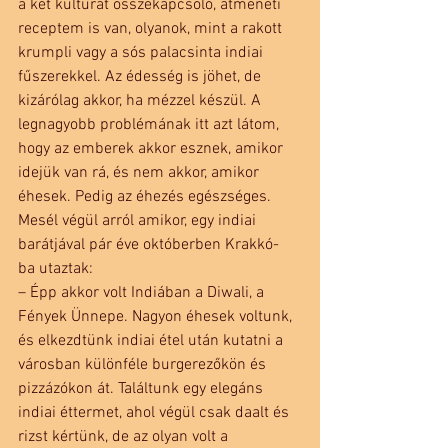
a két kultúrát összekapcsoló, átmeneti 
receptem is van, olyanok, mint a rakott 
krumpli vagy a sós palacsinta indiai 
fűszerekkel. Az édesség is jöhet, de 
kizárólag akkor, ha mézzel készül. A 
legnagyobb problémának itt azt látom, 
hogy az emberek akkor esznek, amikor 
idejük van rá, és nem akkor, amikor 
éhesek. Pedig az éhezés egészséges.
Mesél végül arról amikor, egy indiai 
barátjával pár éve októberben Krakkó- 
ba utaztak:
– Épp akkor volt Indiában a Diwali, a 
Fények Ünnepe. Nagyon éhesek voltunk, 
és elkezdtünk indiai étel után kutatni a 
városban különféle burgerezőkön és 
pizzázókon át. Találtunk egy elegáns 
indiai éttermet, ahol végül csak daalt és 
rizst kértünk, de az olyan volt a 