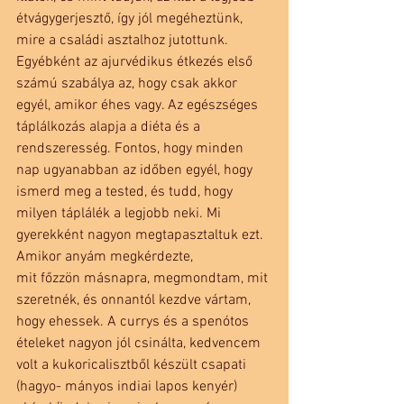
étvágygerjesztő, így jól megéheztünk, 
mire a családi asztalhoz jutottunk. 
Egyébként az ajurvédikus étkezés első 
számú szabálya az, hogy csak akkor 
egyél, amikor éhes vagy. Az egészséges 
táplálkozás alapja a diéta és a 
rendszeresség. Fontos, hogy minden 
nap ugyanabban az időben egyél, hogy 
ismerd meg a tested, és tudd, hogy 
milyen táplálék a legjobb neki. Mi 
gyerekként nagyon megtapasztaltuk ezt. 
Amikor anyám megkérdezte,
mit főzzön másnapra, megmondtam, mit 
szeretnék, és onnantól kezdve vártam, 
hogy ehessek. A currys és a spenótos 
ételeket nagyon jól csinálta, kedvencem 
volt a kukoricalisztből készült csapati 
(hagyo- mányos indiai lapos kenyér) 