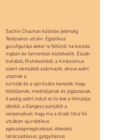
Sachin Chauhan különös jelenség 
Terézváros utcáin. Egzotikus 
gurufigurája akkor is feltűnő, ha kockás 
ingben és farmerban közlekedik. Észak-
Indiából, Rishikeshből, a hinduizmus 
szent városából származik, ahova azért 
utaznak a
turisták és a spirituális keresők, hogy 
töltődjenek, meditáljanak és jógázzanak, 
ő pedig azért indult el tíz éve a Himalája 
lábától, a Gangesz partjától a 
serpenyőivel, hogy ma a Aradi Utca 56 
utcában ajurvédikus 
egészségmegőrzéssel, étkezési 
tanácsadással, gyógyítással, 