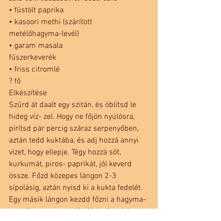
• füstölt paprika
• kasoori methi (szárított
metélőhagyma-levél)
• garam masala
fűszerkeverék
• friss citromlé
? fő
Elkészítése
Szűrd át daalt egy szitán, és öblítsd le 
hideg víz- zel. Hogy ne főjön nyúlósra, 
pirítsd pár percig száraz serpenyőben, 
aztán tedd kuktába, és adj hozzá annyi 
vizet, hogy ellepje. Tégy hozzá sót, 
kurkumát, piros- paprikát, jól keverd 
össze. Főzd közepes lángon 2-3 
sípolásig, aztán nyisd ki a kukta fedelét.
Egy másik lángon kezdd főzni a hagyma-
paradi- csom masalát. Melegíts olajat 