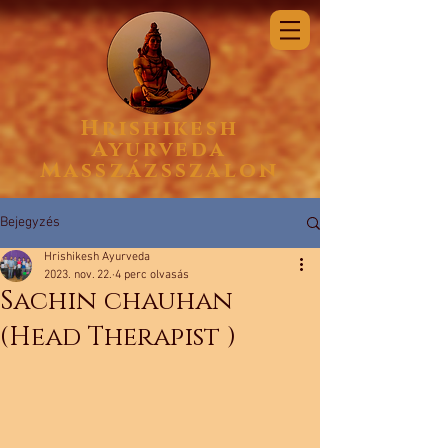
Hrishikesh
Ayurveda
Masszázsszalon
Bejegyzés
Hrishikesh Ayurveda
2023. nov. 22.
4 perc olvasás
Sachin chauhan
(Head Therapist )