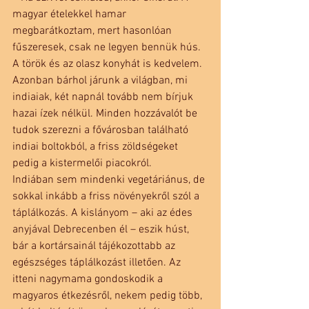
magyar ételekkel hamar 
megbarátkoztam, mert hasonlóan 
fűszeresek, csak ne legyen bennük hús. 
A török és az olasz konyhát is kedvelem. 
Azonban bárhol járunk a világban, mi 
indiaiak, két napnál tovább nem bírjuk 
hazai ízek nélkül. Minden hozzávalót be 
tudok szerezni a fővárosban található 
indiai boltokból, a friss zöldségeket 
pedig a kistermelői piacokról.
Indiában sem mindenki vegetáriánus, de 
sokkal inkább a friss növényekről szól a 
táplálkozás. A kislányom – aki az édes­ 
anyjával Debrecenben él – eszik húst, 
bár a kortársainál tájékozottabb az 
egészséges táplálkozást illetően. Az 
itteni nagymama gondoskodik a 
magyaros étkezésről, nekem pedig több, 