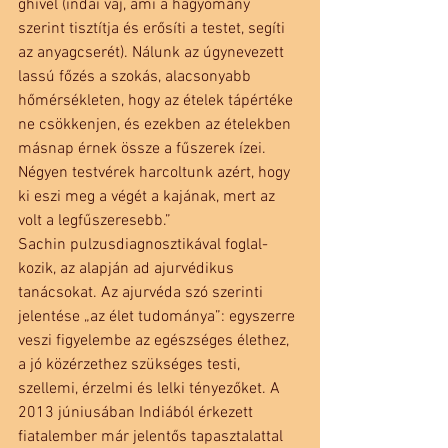
ghível (indai vaj, ami a hagyomány 
szerint tisztítja és erősíti a testet, segíti 
az anyagcserét). Nálunk az úgynevezett 
lassú főzés a szokás, alacsonyabb 
hőmérsékleten, hogy az ételek tápértéke 
ne csökkenjen, és ezekben az ételekben 
másnap érnek össze a fűszerek ízei. 
Négyen testvérek harcoltunk azért, hogy 
ki eszi meg a végét a kajának, mert az 
volt a legfűszeresebb.”
Sachin pulzusdiagnosztikával foglal-
kozik, az alapján ad ajurvédikus 
tanácsokat. Az ajurvéda szó szerinti 
jelentése „az élet tudománya”: egyszerre 
veszi figyelembe az egészséges élethez, 
a jó közérzethez szükséges testi, 
szellemi, érzelmi és lelki tényezőket. A 
2013 júniusában Indiából érkezett 
fiatalember már jelentős tapasztalattal 