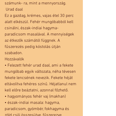
számunk- ra, mint a mennyország.
 Urad daal
Ez a gazdag, krémes, vajas étel 30 perc 
alatt elkészül. Fehér mungóbabból kell 
csinálni, észak-indiai hagyma-
paradicsom masalával. A mennyiségek 
az étkezők számától függnek. A 
fűszerezés pedig kóstolás útján 
szabadon.
Hozzávalók
• Felezett fehér urad daal, ami a fekete 
mungóbab egyik változata, néha tévesen 
fekete lencsének nevezik. Fekete héját 
eltávolítva fehéres színű. Héjatlanul nem 
kell előre beáztatni, azonnal főzhető.
• hagyományos fehér vaj (makhan)
• észak-indiai masala: hagyma, 
paradicsom, gyömbér, fokhagyma és 
zöld csili összesütve, fűszerezve