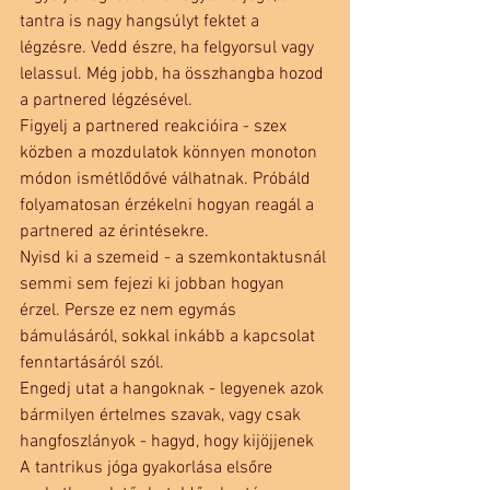
tantra is nagy hangsúlyt fektet a 
légzésre. Vedd észre, ha felgyorsul vagy 
lelassul. Még jobb, ha összhangba hozod 
a partnered légzésével.
Figyelj a partnered reakcióira - szex 
közben a mozdulatok könnyen monoton 
módon ismétlődővé válhatnak. Próbáld 
folyamatosan érzékelni hogyan reagál a 
partnered az érintésekre.
Nyisd ki a szemeid - a szemkontaktusnál 
semmi sem fejezi ki jobban hogyan 
érzel. Persze ez nem egymás 
bámulásáról, sokkal inkább a kapcsolat 
fenntartásáról szól.
Engedj utat a hangoknak - legyenek azok 
bármilyen értelmes szavak, vagy csak 
hangfoszlányok - hagyd, hogy kijöjjenek
A tantrikus jóga gyakorlása elsőre 