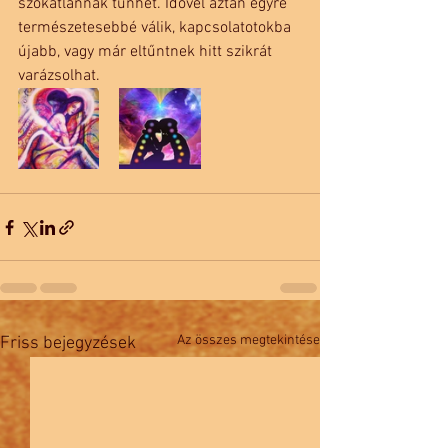
szokatlannak tűnhet. Idővel aztán egyre 
természetesebbé válik, kapcsolatotokba 
újabb, vagy már eltűntnek hitt szikrát 
varázsolhat.
Az összes megtekintése
Friss bejegyzések