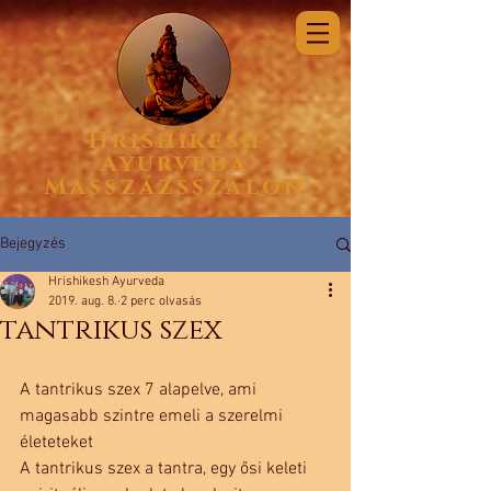
Hrishikesh
Ayurveda
Masszázsszalon
Bejegyzés
Hrishikesh Ayurveda
2019. aug. 8.
2 perc olvasás
tantrikus szex
A tantrikus szex 7 alapelve, ami 
magasabb szintre emeli a szerelmi 
életeteket
A tantrikus szex a tantra, egy ősi keleti 