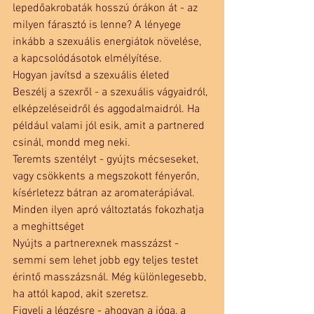
lepedőakrobaták hosszú órákon át - az 
milyen fárasztó is lenne? A lényege 
inkább a szexuális energiátok növelése, 
a kapcsolódásotok elmélyítése.
Hogyan javítsd a szexuális életed
Beszélj a szexről - a szexuális vágyaidról, 
elképzeléseidről és aggodalmaidról. Ha 
például valami jól esik, amit a partnered 
csinál, mondd meg neki.
Teremts szentélyt - gyújts mécseseket, 
vagy csökkents a megszokott fényerőn, 
kísérletezz bátran az aromaterápiával. 
Minden ilyen apró változtatás fokozhatja 
a meghittséget
Nyújts a partnerexnek masszázst - 
semmi sem lehet jobb egy teljes testet 
érintő masszázsnál. Még különlegesebb, 
ha attól kapod, akit szeretsz.
Figyelj a légzésre - ahogyan a jóga, a 