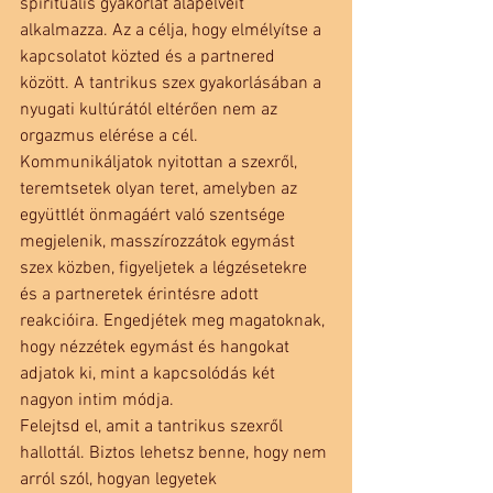
spirituális gyakorlat alapelveit 
alkalmazza. Az a célja, hogy elmélyítse a 
kapcsolatot közted és a partnered 
között. A tantrikus szex gyakorlásában a 
nyugati kultúrától eltérően nem az 
orgazmus elérése a cél. 
Kommunikáljatok nyitottan a szexről, 
teremtsetek olyan teret, amelyben az 
együttlét önmagáért való szentsége 
megjelenik, masszírozzátok egymást 
szex közben, figyeljetek a légzésetekre 
és a partneretek érintésre adott 
reakcióira. Engedjétek meg magatoknak, 
hogy nézzétek egymást és hangokat 
adjatok ki, mint a kapcsolódás két 
nagyon intim módja.
Felejtsd el, amit a tantrikus szexről 
hallottál. Biztos lehetsz benne, hogy nem 
arról szól, hogyan legyetek 