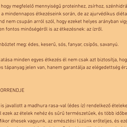
 hogy megfelelő mennyiségű proteinhez, zsírhoz, szénhidrá
a mindennapos étkezéseink során, de az ajurvédikus diéta 
nd nem csupán arról szól, hogy ezeket helyes arányban vi
n fontos minőségéről is az étkezésnek: az ízről. 
nböztet meg: édes, keserű, sós, fanyar, csípős, savanyú.
ltatása minden egyes étkezés él nem csak azt biztosítja, ho
s tápanyag jelen van, hanem garantálja az elégedettség érz
SORRENDJE 
t is javallott a madhura rasa-val (édes íz) rendelkező ételek
l ezek az ételek nehéz és sűrű természetűek, és több időbe 
kor éhesek vagyunk, az emésztési tüzünk erőteljes, és ez