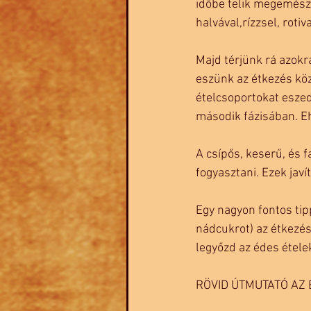
időbe telik megemészt
halvával,rízzsel, rotiva
Majd térjünk rá azokr
eszünk az étkezés köz
ételcsoportokat eszed
második fázisában. Eh
A csípős, keserű, és f
fogyasztani. Ezek javí
Egy nagyon fontos tip
nádcukrot) az étkezés
legyőzd az édes ételek
RÖVID ÚTMUTATÓ AZ 