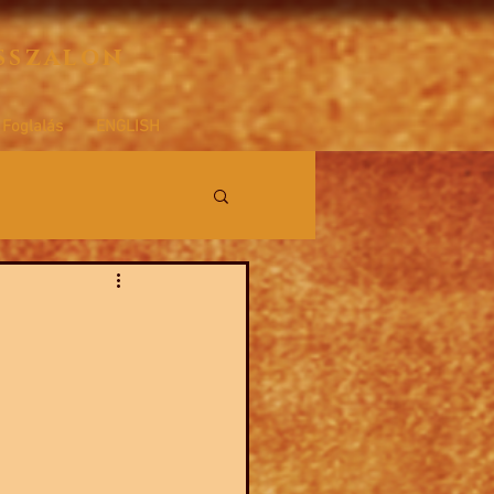
sszalon
Foglalás
ENGLISH