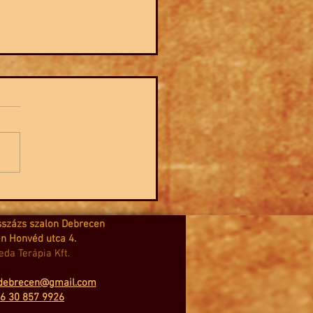
rt fáj mindenünk a
i szezon végére?
sszázs szalon Debrecen
n Honvéd utca 4.
eda Terápia Kft.
debrecen@gmail.com
6 30 857 9926