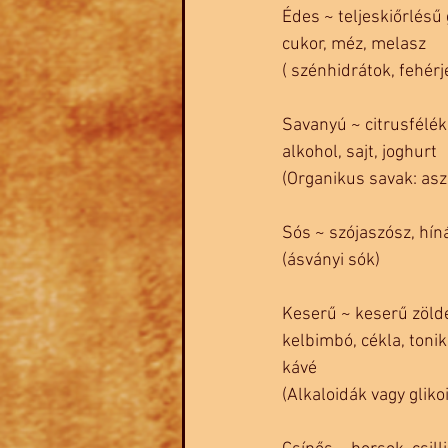
Édes ~ teljeskiőrlésű
cukor, méz, melasz 
( szénhidrátok, fehérj
Savanyú ~ citrusfélék
alkohol, sajt, joghurt
(Organikus savak: asz
Sós ~ szójaszósz, híná
(ásványi sók)
Keserű ~ keserű zöldek,
kelbimbó, cékla, toni
kávé
(Alkaloidák vagy gliko