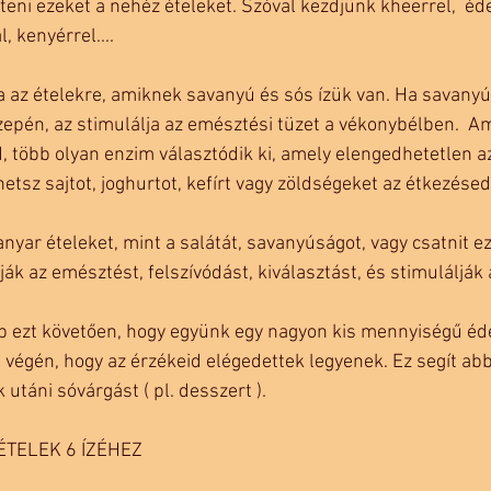
eni ezeket a nehéz ételeket. Szóval kezdjünk kheerrel,  éd
l, kenyérrel....
a az ételekre, amiknek savanyú és sós ízük van. Ha savanyú 
epén, az stimulálja az emésztési tüzet a vékonybélben.  Am
, több olyan enzim választódik ki, amely elengedhetetlen 
etsz sajtot, joghurtot, kefírt vagy zöldségeket az étkezésed
anyar ételeket, mint a salátát, savanyúságot, vagy csatnit ez
tják az emésztést, felszívódást, kiválasztást, és stimulálják 
p ezt követően, hogy együnk egy nagyon kis mennyiségű éde
 végén, hogy az érzékeid elégedettek legyenek. Ez segít abb
 utáni sóvárgást ( pl. desszert ). 
ÉTELEK 6 ÍZÉHEZ