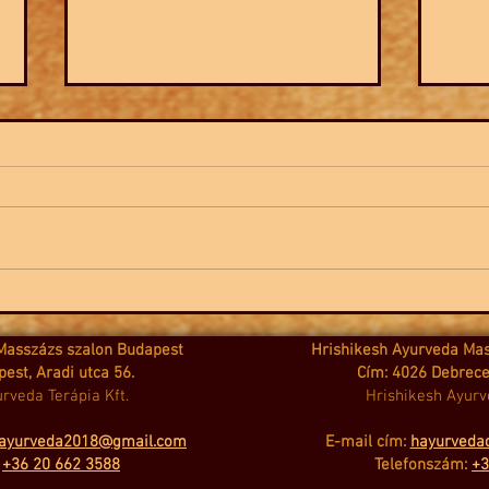
Shiva misztikus világa
Mié
tél
Masszázs szalon Budapest
Hrishikesh Ayurveda Ma
est, Aradi utca 56.
Cím: 4026 Debrece
rveda Terápia Kft.
Hrishikesh Ayurv
hayurveda2018@gmail.com
E-mail cím:
hayurveda
:
+36 20 662 3588
Telefonszám:
+3