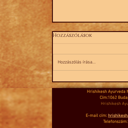
Hozzászólások
Hozzászólás írása...
Ayurvédikus Ízületi
Masszázs – A test
regenerálására a téli
Hrishikesh Ayurveda 
időszak végén
Cím:1062 Budap
Hrishikesh Ayu
E-mail cím:
hrishikes
Telefonszám