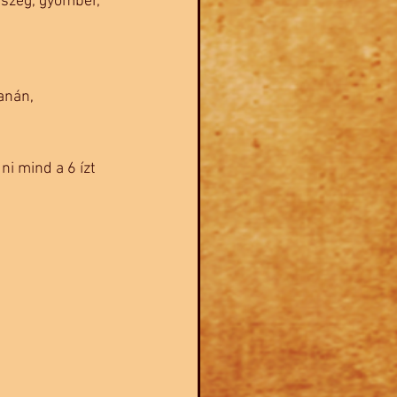
űszeg, gyömbér, 
anán, 
i mind a 6 ízt 