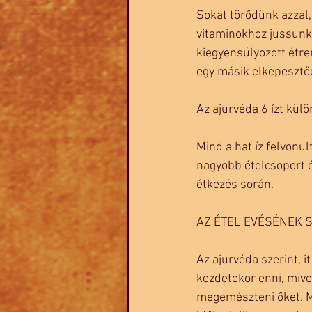
Sokat törődünk azzal,
vitaminokhoz jussunk 
kiegyensúlyozott étre
egy másik elkepesztőe
Az ajurvéda 6 ízt külö
Mind a hat íz felvonu
nagyobb ételcsoport é
étkezés során. 
AZ ÉTEL EVÉSÉNEK 
Az ajurvéda szerint, i
kezdetekor enni, mive
megemészteni őket. Mi