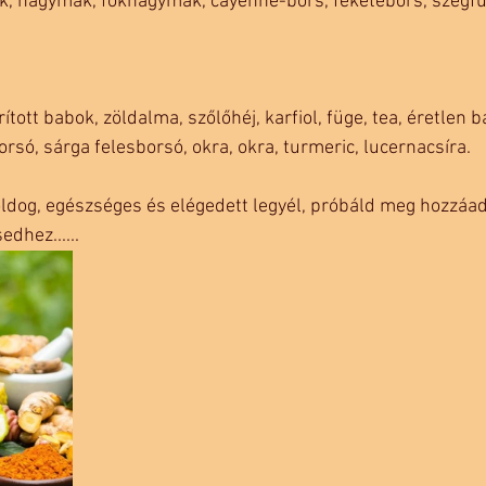
lik, hagymák, fokhagymák, cayenne-bors, feketebors, szegf
ított babok, zöldalma, szőlőhéj, karfiol, füge, tea, éretlen b
rsó, sárga felesborsó, okra, okra, turmeric, lucernacsíra.
ldog, egészséges és elégedett legyél, próbáld meg hozzáadn
dhez......