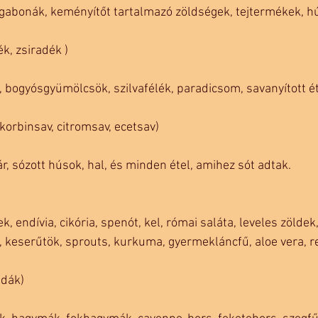
 gabonák, keményítőt tartalmazó zöldségek, tejtermékek, hús
ék, zsiradék )
, bogyósgyümölcsök, szilvafélék, paradicsom, savanyított éte
korbinsav, citromsav, ecetsav)
r, sózott húsok, hal, és minden étel, amihez sót adtak. 
 endívia, cikória, spenót, kel, római saláta, leveles zöldek, 
k, keserűtök, sprouts, kurkuma, gyermekláncfű, aloe vera, r
idák)