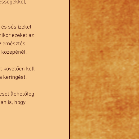
ességekkel, 
és sós ízeket 
ikor ezeket az 
az emésztés 
 közepénél. 
t követően kell 
a keringést.
set (lehetőleg 
an is, hogy 