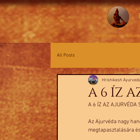
Kezdőoldal
Rólunk
All Posts
Hrishikesh Ayurved
A 6 ÍZ 
A 6 ÍZ AZ AJURVÉDA 
Az Ajurvéda nagy hang
megtapasztalására és 