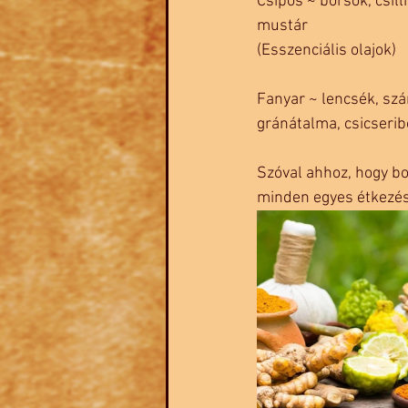
Csípős ~ borsok, csil
mustár
(Esszenciális olajok)
Fanyar ~ lencsék, szár
gránátalma, csicseribo
Szóval ahhoz, hogy bo
minden egyes étkezése