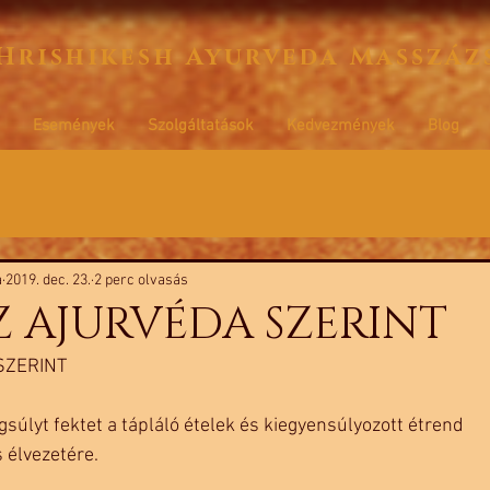
Hrishikesh Ayurveda Masszáz
Események
Szolgáltatások
Kedvezmények
Blog
a
2019. dec. 23.
2 perc olvasás
AZ AJURVÉDA SZERINT
SZERINT 
súlyt fektet a tápláló ételek és kiegyensúlyozott étrend 
élvezetére. 