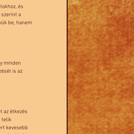
tokhoz, és 
szerint a 
gyük be, hanem 
gy minden 
ését is az 
et az étkezés 
telik 
ért kevesebb 